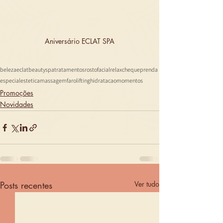
Aniversário ECLAT SPA
beleza
eclat
beauty
spa
tratamentos
rosto
facial
relax
chequeprenda
especial
estetica
massagem
faro
lifting
hidratacao
momentos
Promoções
Novidades
Posts recentes
Ver tudo