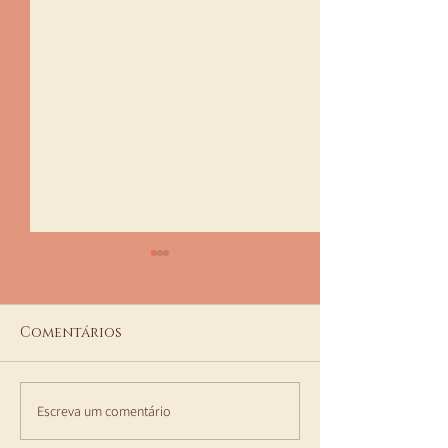
Comentários
Escreva um comentário
TRATAMENTOS de
Novos Serviç
LASER na ECLAT -
Eclat