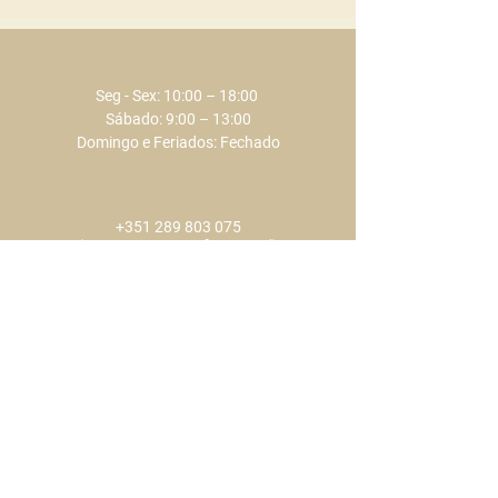
Depilação
Seg - Sex: 10:00 – 18:00 ​​
Sábado: 9:00 – 13:00
Domingo e Feriados: Fechado
+351 289 803 075
​​(chamada para a rede fixa nacional)
+351 917 373 737
​​(chamada para a rede móvel nacional)
info@eclat.pt
Rua Verissimo de Almeida
,
18 R/C
8000-444 Faro