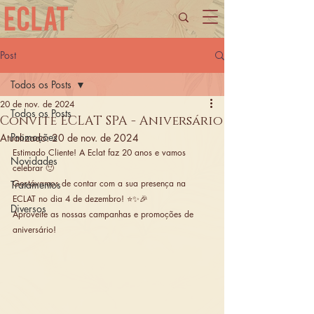
Post
Todos os Posts
20 de nov. de 2024
Todos os Posts
Convite ECLAT SPA - Aniversário
Promoções
Atualizado:
20 de nov. de 2024
Estimado Cliente! A Eclat faz 20 anos e vamos 
Novidades
celebrar 🙂 
Gostávamos de contar com a sua presença na 
Tratamentos
ECLAT no dia 4 de dezembro! ⭐✨🎉
Diversos
Aproveite as nossas campanhas e promoções de 
aniversário!