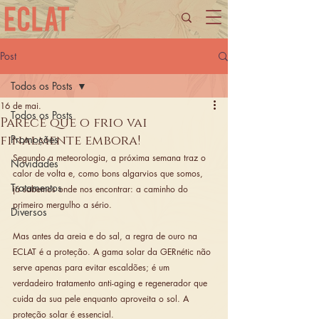
Post
Todos os Posts
16 de mai.
Todos os Posts
Parece que o frio vai
finalmente embora!
Promoções
Segundo a meteorologia, a próxima semana traz o 
Novidades
calor de volta e, como bons algarvios que somos, 
Tratamentos
já sabemos onde nos encontrar: a caminho do 
primeiro mergulho a sério.
Diversos
Mas antes da areia e do sal, a regra de ouro na 
ECLAT é a proteção. A gama solar da GERnétic não 
serve apenas para evitar escaldões; é um 
verdadeiro tratamento anti-aging e regenerador que 
cuida da sua pele enquanto aproveita o sol. A 
proteção solar é essencial.