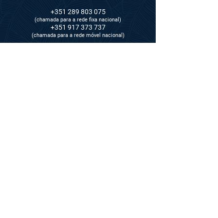
+351 289 803 075
​​(chamada para a rede fixa nacional)
+351 917 373 737
​​(chamada para a rede móvel nacional)
info@eclat.pt
Rua Verissimo de Almeida
,
18 R/C
8000-444 Faro
Subscreva a nossa newletter e fique a par de
todas as novidades
Subscrever
Concordo com a Política de Privacidade.
Ver Política
de Privacidade