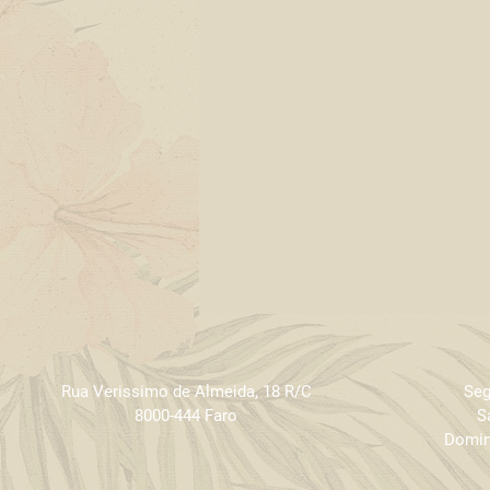
Rua Verissimo de Almeida
,
18 R/C
Seg
8000-444 Faro
S
Domin