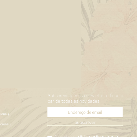
Subscreva a nossa newletter e fique a
par de todas as novidades
ional)
Subscrever
cional)
Concordo com a Política de Privacidade.
Ver