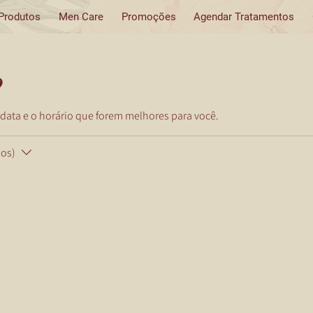
 Produtos
Men Care
Promoções
Agendar Tratamentos
o
 data e o horário que forem melhores para você.
os)