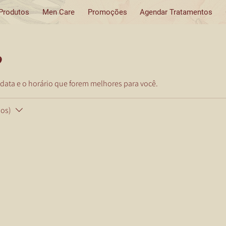
 Produtos
Men Care
Promoções
Agendar Tratamentos
o
 data e o horário que forem melhores para você.
os)