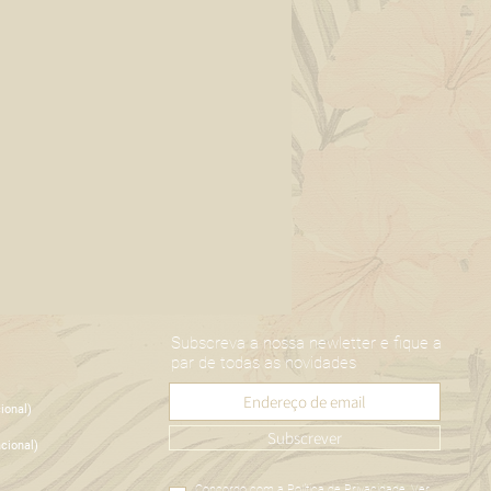
Subscreva a nossa newletter e fique a
par de todas as novidades
ional)
Subscrever
cional)
Concordo com a Política de Privacidade.
Ver