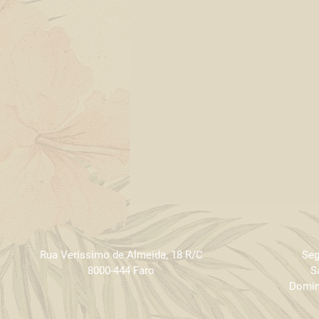
Rua Verissimo de Almeida
,
18 R/C
Seg
8000-444 Faro
S
Domin