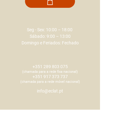
Seg - Sex: 10:00 – 18:00 ​​
Sábado: 9:00 – 13:00
Domingo e Feriados: Fechado
+351 289 803 075
​​(chamada para a rede fixa nacional)
+351 917 373 737
​​(chamada para a rede móvel nacional)
info@eclat.pt
Rua Verissimo de Almeida
,
18 R/C
8000-444 Faro