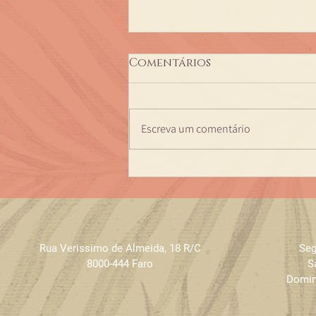
Comentários
Escreva um comentário
Momentos especiais
Eclat de julho e agosto
2026
Rua Verissimo de Almeida
,
18 R/C
Seg
8000-444 Faro
S
Domin