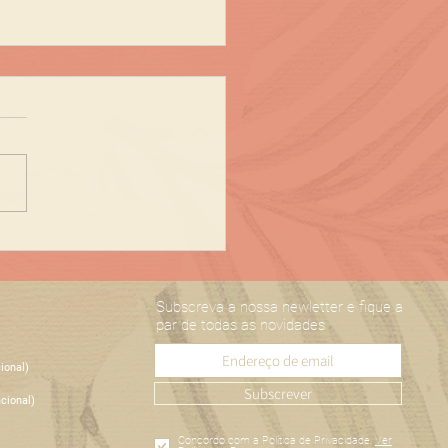
ce que o frio vai
almente embora!
Subscreva a nossa newletter e fique a
par de todas as novidades
ional)
Subscrever
cional)
Concordo com a Política de Privacidade.
Ver