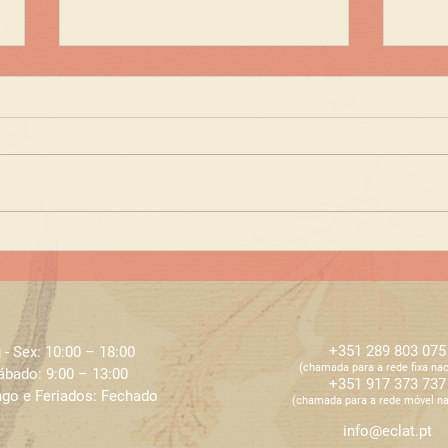
Momentos Especiais
Pare
para Celebrar na ECLAT
fin
em junho de 2026
+351 289 803 075
 - Sex: 10:00 – 18:00 ​​
​​(chamada para a rede fixa nac
ábado: 9:00 – 13:00
+351 917 373 737
go e Feriados: Fechado
​​(chamada para a rede móvel na
info@eclat.pt