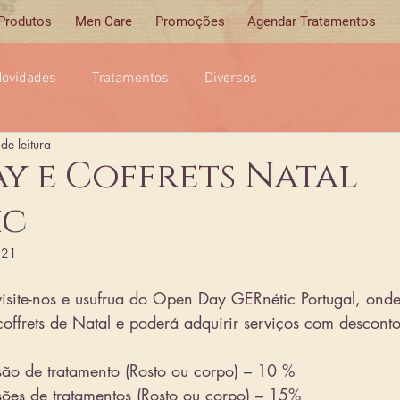
 Produtos
Men Care
Promoções
Agendar Tratamentos
ovidades
Tratamentos
Diversos
de leitura
y e Coffrets Natal
ic
021
site-nos e usufrua do Open Day GERnétic Portugal, onde
coffrets de Natal e poderá adquirir serviços com desconto
ão de tratamento (Rosto ou corpo) – 10 %
ões de tratamentos (Rosto ou corpo) – 15%