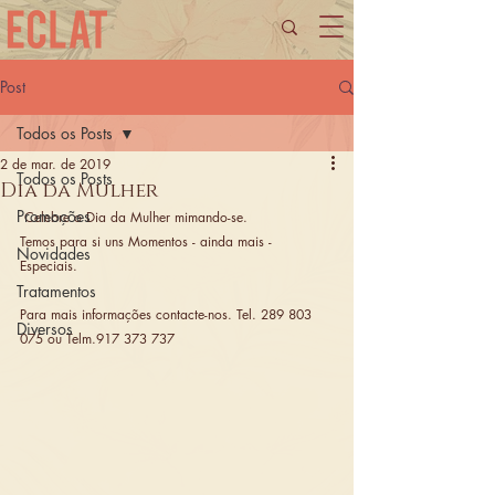
Post
Todos os Posts
2 de mar. de 2019
Todos os Posts
Dia da Mulher
Promoções
 Celebre o Dia da Mulher mimando-se.
Temos para si uns Momentos - ainda mais - 
Novidades
Especiais. 
Tratamentos
Para mais informações contacte-nos. Tel. 289 803 
Diversos
075 ou Telm.917 373 737