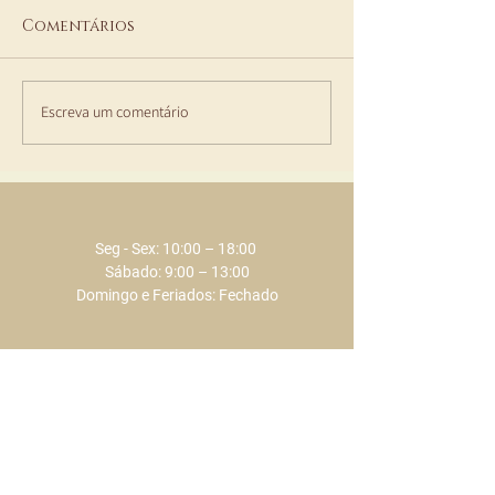
Comentários
Escreva um comentário
Momentos Especiais
Parece que o 
para Celebrar na
finalmente e
ECLAT em junho de
2026
Seg - Sex: 10:00 – 18:00 ​​
Sábado: 9:00 – 13:00
Domingo e Feriados: Fechado
+351 289 803 075
​​(chamada para a rede fixa nacional)
+351 917 373 737
​​(chamada para a rede móvel nacional)
info@eclat.pt