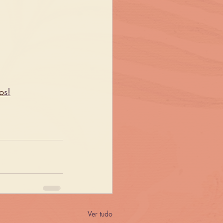
o
s!
Ver tudo