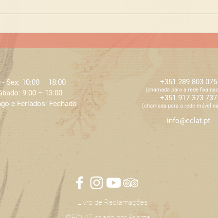
Não fique sem o seu
produto favorito
+351 289 803 075
 - Sex: 10:00 – 18:00 ​​
​​(chamada para a rede fixa nac
ábado: 9:00 – 13:00
+351 917 373 737
go e Feriados: Fechado
​​(chamada para a rede móvel na
info@eclat.pt
Livro de Reclamações
©ECLAT criado por
Prisma