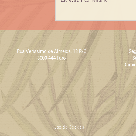
Mês do amor - dica
Eclat
Rua Verissimo de Almeida
,
18 R/C
Seg
8000-444 Faro
S
Domin
Uso de Cookies