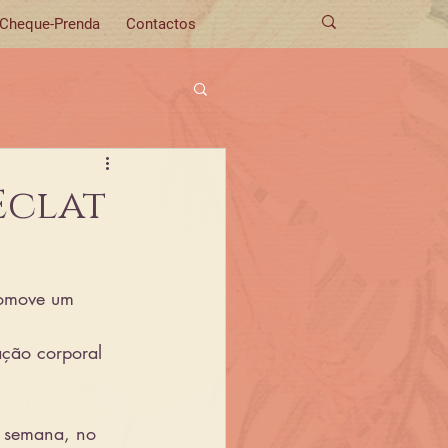
Cheque-Prenda
Contactos
Eclat
romove um 
ação corporal 
r semana, no 