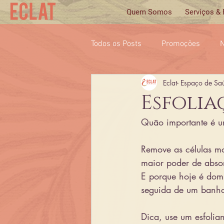
Quem Somos
Serviços &
Todos os Posts
Promoções
N
Eclat- Espaço de Sa
Esfolia
Quão importante é u
Remove as células mo
maior poder de abso
E porque hoje é domi
seguida de um banho
Dica, use um esfoli