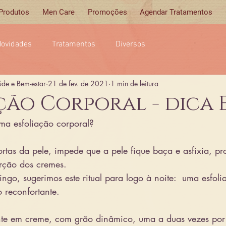
 Produtos
Men Care
Promoções
Agendar Tratamentos
ovidades
Tratamentos
Diversos
úde e Bem-estar
21 de fev. de 2021
1 min de leitura
ção Corporal - dica 
ma esfoliação corporal?
rtas da pele, impede que a pele fique baça e asfixia, p
rção dos cremes.
ngo, sugerimos este ritual para logo à noite:  uma esfoli
 reconfortante.
ante em creme, com grão dinâmico, uma a duas vezes po