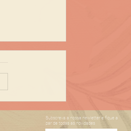
ques prenda natal -
AT SPA
Subscreva a nossa newletter e fique a
par de todas as novidades