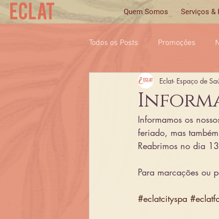
Quem Somos
Serviços &
Todos os Posts
Promoções
N
Eclat- Espaço de Sa
Inform
Informamos os nossos
feriado, mas também
Reabrimos no dia 13 
Para marcações ou p
#eclatcityspa
#eclatf