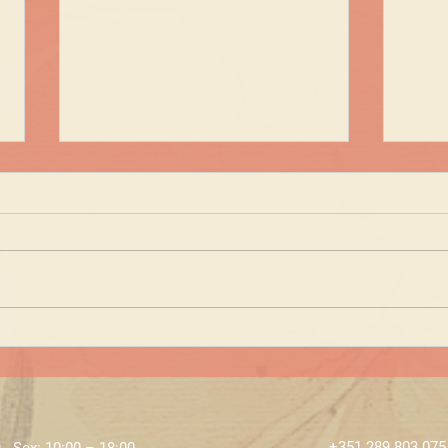
As nossas Parcerias
Che
ECL
+351 289 803 075
 - Sex: 10:00 – 18:00 ​​