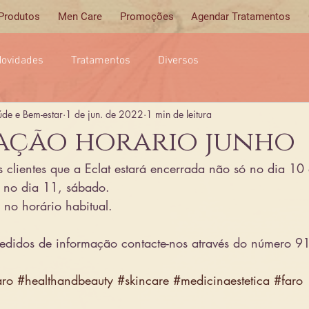
 Produtos
Men Care
Promoções
Agendar Tratamentos
ovidades
Tratamentos
Diversos
úde e Bem-estar
1 de jun. de 2022
1 min de leitura
ação horario junho
 clientes que a Eclat estará encerrada não só no dia 10 
 no dia 11, sábado.
no horário habitual.
edidos de informação contacte-nos através do número 
aro
#healthandbeauty
#skincare
#medicinaestetica
#faro