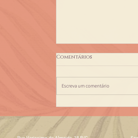
Comentários
Escreva um comentário
evento cerebro,
sexualidade e
longevidade
Rua Verissimo de Almeida
,
18 R/C
Seg