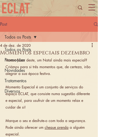
Post
Todos os Posts
4 de dez. de 2020
Todos os Posts
Momentos especiais dezembro
Promoções
Vamos fazer deste, um Natal ainda mais especial? 
Criámos para si três momentos que, de certeza, irão 
Novidades
alegrar a sua época festiva. 
Tratamentos
Momento Especial é um conjunto de serviços do 
Diversos
espaço ECLAT, que consiste numa sugestão diferente 
e especial, para usufruir de um momento relax e 
cuidar de si!
Marque o seu e desfrute-o com toda a segurança.
Pode ainda oferecer um 
cheque prenda
 a alguém 
especial. 