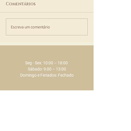
Comentários
Escreva um comentário
It´s all about beauty
Cofrets nata
- Promo Days
ECLAT SPA
Seg - Sex: 10:00 – 18:00 ​​
Sábado: 9:00 – 13:00
Domingo e Feriados: Fechado
+351 289 803 075
​​(chamada para a rede fixa nacional)
+351 917 373 737
​​(chamada para a rede móvel nacional)
info@eclat.pt