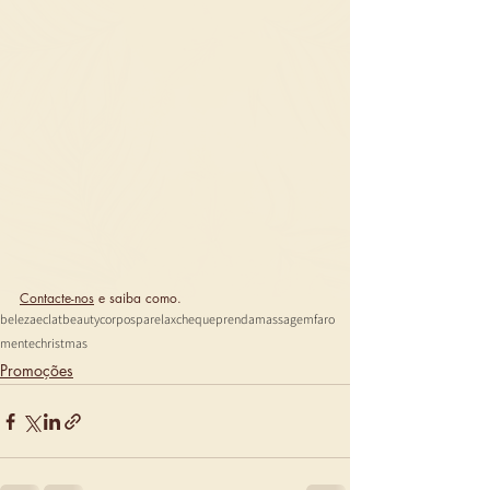
Contacte-nos
 e saiba como.
beleza
eclat
beauty
corpo
spa
relax
chequeprenda
massagem
faro
mente
christmas
Promoções