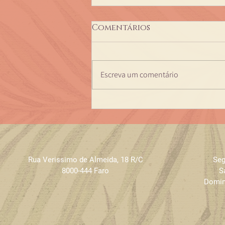
Comentários
Escreva um comentário
Momentos Especiais
Eclat Nov. e Dez. 2021
Rua Verissimo de Almeida
,
18 R/C
Seg
8000-444 Faro
S
Domin