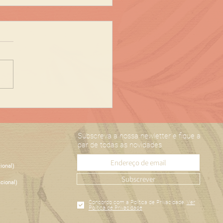
e de si!
Subscreva a nossa newletter e fique a
par de todas as novidades
ional)
Subscrever
cional)
Concordo com a Política de Privacidade.
Ver
Política de Privacidade