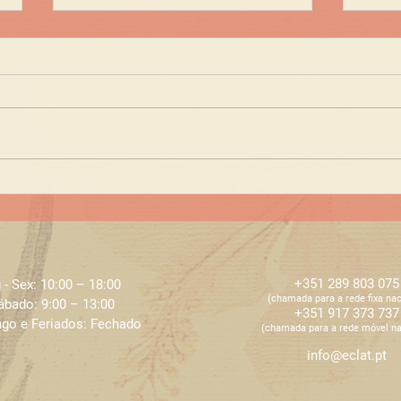
Cuid
Esfoliação Corporal -
dica Eclat
+351 289 803 075
 - Sex: 10:00 – 18:00 ​​
​​(chamada para a rede fixa nac
ábado: 9:00 – 13:00
+351 917 373 737
go e Feriados: Fechado
​​(chamada para a rede móvel na
info@eclat.pt