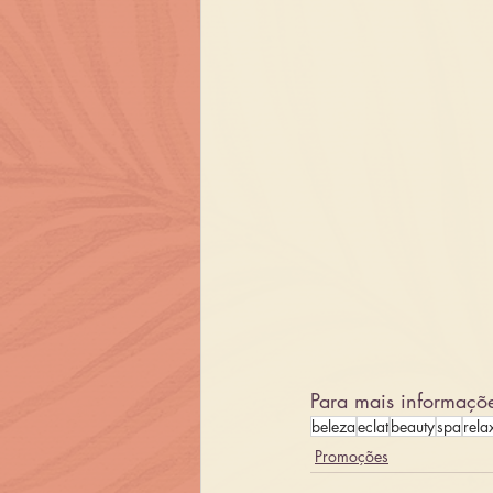
Para mais informaçõ
beleza
eclat
beauty
spa
rela
Promoções