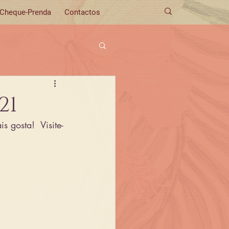
Cheque-Prenda
Contactos
21
 gosta!  Visite-