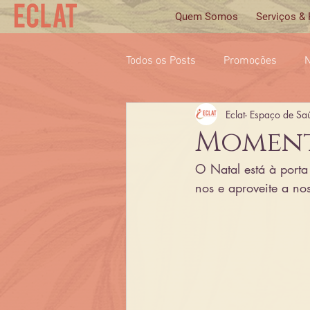
Quem Somos
Serviços &
Todos os Posts
Promoções
N
Eclat- Espaço de Sa
Momento
O Natal está à porta 
nos e aproveite a n