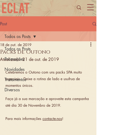
Post
Todos os Posts
18 de out. de 2019
Todos os Posts
Packs de Outono
Promoções
Atualizado:
21 de out. de 2019
Novidades
Celebremos o Outono com uns packs SPA muito 
especiais.  Deixe a rotina de lado e usufrua de 
Tratamentos
momentos únicos. 
Diversos
Faça já a sua marcação e aproveite esta campanha 
até dia 30 de Novembro de 2019.
Para mais informações 
contacte-nos
! 