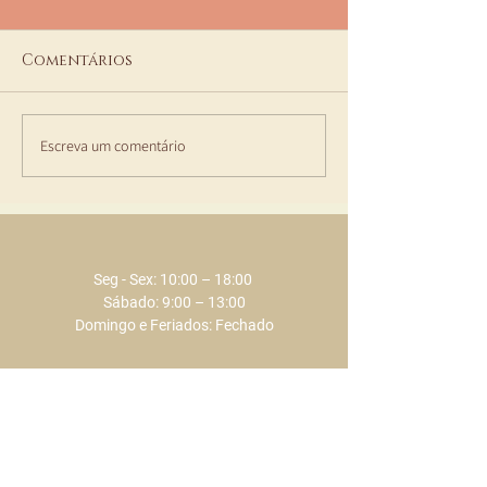
Comentários
Escreva um comentário
Momentos Especiais
Parece que o 
para Celebrar na
finalmente e
ECLAT em junho de
2026
Seg - Sex: 10:00 – 18:00 ​​
Sábado: 9:00 – 13:00
Domingo e Feriados: Fechado
+351 289 803 075
​​(chamada para a rede fixa nacional)
+351 917 373 737
​​(chamada para a rede móvel nacional)