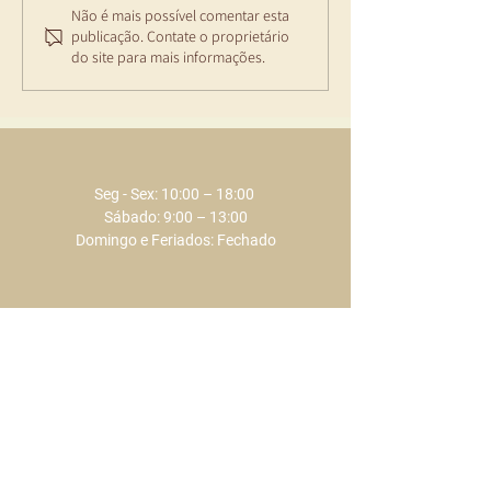
Momentos especiais
Momentos Esp
Não é mais possível comentar esta
publicação. Contate o proprietário
Eclat de julho e
para Celebra
do site para mais informações.
agosto 2026
ECLAT em jun
2026
Seg - Sex: 10:00 – 18:00 ​​
Sábado: 9:00 – 13:00
Domingo e Feriados: Fechado
+351 289 803 075
​​(chamada para a rede fixa nacional)
+351 917 373 737
​​(chamada para a rede móvel nacional)
info@eclat.pt