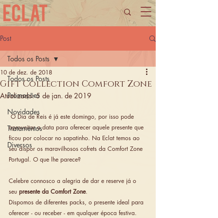
Post
Todos os Posts
10 de dez. de 2018
Todos os Posts
Gift Collection Comfort Zone
Promoções
Atualizado:
5 de jan. de 2019
Novidades
 O Dia de Reis é já este domingo, por isso pode 
aproveitar a data para oferecer aquele presente que 
Tratamentos
ficou por colocar no sapatinho. Na Eclat temos ao 
Diversos
seu dispor os maravilhosos cofrets da Comfort Zone 
Portugal. O que lhe parece?   
Celebre connosco a alegria de dar e reserve já o 
seu 
presente da Comfort Zone
.
Dispomos de diferentes packs, o presente ideal para 
oferecer - ou receber - em qualquer época festiva. 