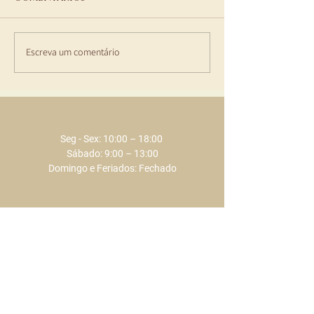
As nossas Parcerias
Escreva um comentário
Consultas e
Tratamentos
medicina est
ECLAT
Seg - Sex: 10:00 – 18:00 ​​
Sábado: 9:00 – 13:00
Domingo e Feriados: Fechado
+351 289 803 075
​​(chamada para a rede fixa nacional)
+351 917 373 737
​​(chamada para a rede móvel nacional)
info@eclat.pt