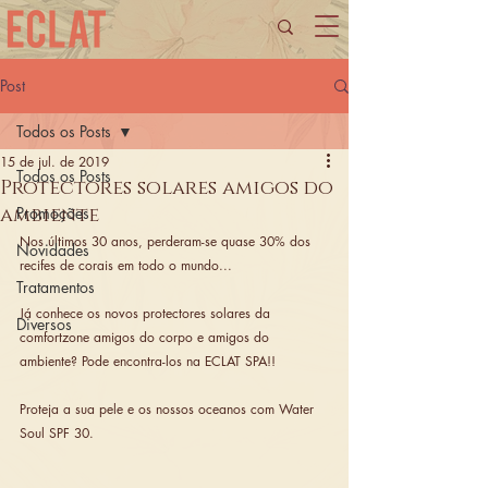
Post
Todos os Posts
15 de jul. de 2019
Todos os Posts
Protectores solares amigos do
ambiente
Promoções
Nos últimos 30 anos, perderam-se quase 30% dos 
Novidades
recifes de corais em todo o mundo...
Tratamentos
Já conhece os novos protectores solares da 
Diversos
comfortzone amigos do corpo e amigos do 
ambiente? Pode encontra-los na ECLAT SPA!!
Proteja a sua pele e os nossos oceanos com Water 
Soul SPF 30. 