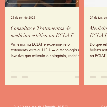
25 de set. de 2025
29 de jun. d
Consultas e Tratamentos de
Medicin
medicina estética na ECLAT
ECLA
Visite-nos na ECLAT e experimente o
Do que est
tratamento estrela, HIFU — a tecnologia não
beleza natural? O Dr. Enri
invasiva que estimula o colagénio, redefine
na ECLAT 
contornos e combate a flacidez, devolvendo
juventude e vitalidade à pele.
Rua Verissimo de Almeida
,
18 R/C
Seg