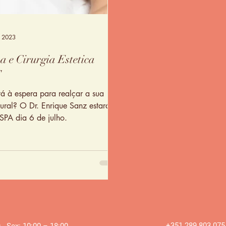
e 2023
a e Cirurgia Estetica
T
á à espera para realçar a sua
que Sanz estará
SPA dia 6 de julho.
+351 289 803 075
 - Sex: 10:00 – 18:00 ​​