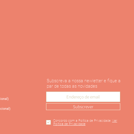
Subscreva a nossa newletter e fique a
par de todas as novidades
ional)
Subscrever
cional)
Concordo com a Política de Privacidade.
Ver
Política de Privacidade