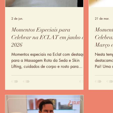
2 de jun.
21 de mar.
Momentos Especiais para
Momento
Celebrar na ECLAT em junho de
Celebr
2026
Março e
Momentos especiais na Eclat com destaque
Nesta tem
para a Massagem Rota da Seda e Skin
destacamo
Lifting, cuidados de corpo e rosto para
Pai! Uma 
firmeza, relaxamento e hidratação.
homem mod
neurorela
ocupa esp
energia de