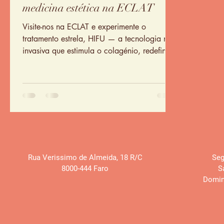
medicina estética na ECLAT
Visite-nos na ECLAT e experimente o
tratamento estrela, HIFU — a tecnologia não
invasiva que estimula o colagénio, redefine
contornos e combate a flacidez, devolvendo
juventude e vitalidade à pele.
Rua Verissimo de Almeida
,
18 R/C
Seg
8000-444 Faro
S
Domin