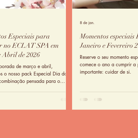
8 de jan.
s Especiais para
Momentos especiais
ar no ECLAT SPA em
Janeiro e Fevereiro 
 Abril de 2026
Reserve o seu momento esp
comece o ano a cumprir a 
porada de março e abril,
importante: cuidar de si.
s o nosso pack Especial Dia do
combinação pensada para o
erno: pedicure e massagem
xante (45’). Um presente que não
aço na estante, mas restaura a
 quem é importante para si.