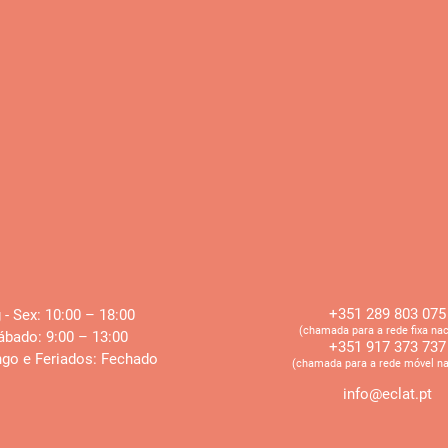
+351 289 803 075
 - Sex: 10:00 – 18:00 ​​
​​(chamada para a rede fixa nac
ábado: 9:00 – 13:00
+351 917 373 737
go e Feriados: Fechado
​​(chamada para a rede móvel na
info@eclat.pt