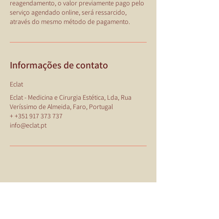
reagendamento, o valor previamente pago pelo
serviço agendado online, será ressarcido,
Informações de contato
Eclat
Eclat - Medicina e Cirurgia Estética, Lda, Rua
Veríssimo de Almeida, Faro, Portugal
+ +351 917 373 737
info@eclat.pt