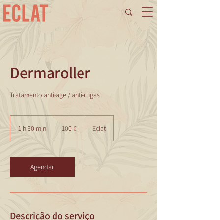
Dermaroller
Tratamento anti-age / anti-rugas
100
euros
1 h 30 min
1
100 €
Eclat
3
0
m
i
Agendar
n
Descrição do serviço