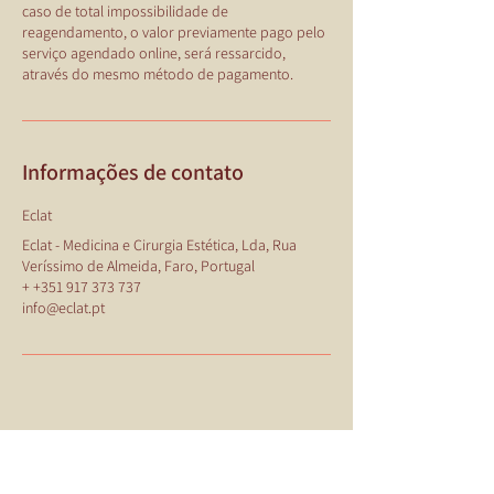
caso de total impossibilidade de
reagendamento, o valor previamente pago pelo
serviço agendado online, será ressarcido,
Informações de contato
Eclat
Eclat - Medicina e Cirurgia Estética, Lda, Rua
Veríssimo de Almeida, Faro, Portugal
+ +351 917 373 737
info@eclat.pt