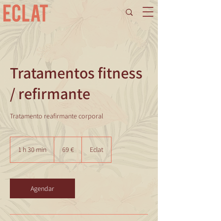
Tratamentos fitness
/ refirmante
Tratamento reafirmante corporal
69
euros
1 h 30 min
1
69 €
Eclat
3
0
m
i
Agendar
n