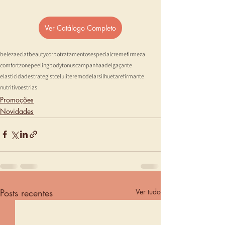
Ver Catálogo Completo
beleza
eclat
beauty
corpo
tratamentos
especial
creme
firmeza
comfortzone
peeling
body
tonus
campanha
adelgaçante
elasticidade
strategist
celulite
remodelar
silhueta
refirmante
nutritivo
estrias
Promoções
Novidades
Posts recentes
Ver tudo