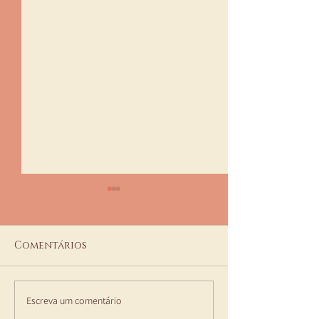
Comentários
Escreva um comentário
Serviços de Laser na
Novos Serviç