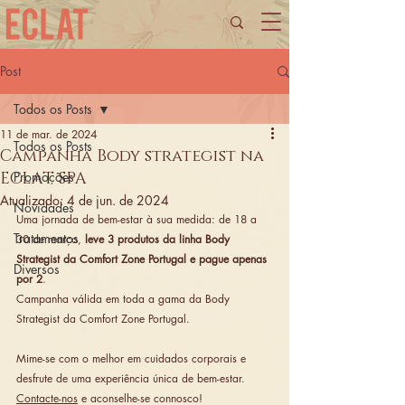
Post
Todos os Posts
11 de mar. de 2024
Todos os Posts
Campanha Body strategist na
ECLAT SPA
Promoções
Atualizado:
4 de jun. de 2024
Novidades
Uma jornada de bem-estar à sua medida: de 18 a 
Tratamentos
30 de março, 
leve 3 produtos da linha Body 
Strategist da
 Comfort Zone Portuga
l e pague apenas 
Diversos
por 2
.
Campanha válida em toda a gama da Body 
Strategist da Comfort Zone Portugal.
Mime-se com o melhor em cuidados corporais e 
desfrute de uma experiência única de bem-estar. 
Contacte-nos
 e aconselhe-se connosco!