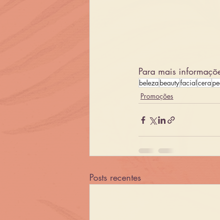
Para mais informaçõ
beleza
beauty
facial
cera
pe
Promoções
Posts recentes