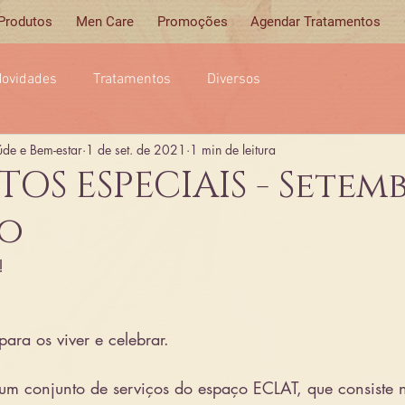
 Produtos
Men Care
Promoções
Agendar Tratamentos
ovidades
Tratamentos
Diversos
úde e Bem-estar
1 de set. de 2021
1 min de leitura
S ESPECIAIS - Setem
o
! 
ara os viver e celebrar.
um conjunto de serviços do espaço ECLAT, que consiste 