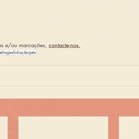
es e/ou marcações, 
contacte-nos.
eling
esfoliação
pés