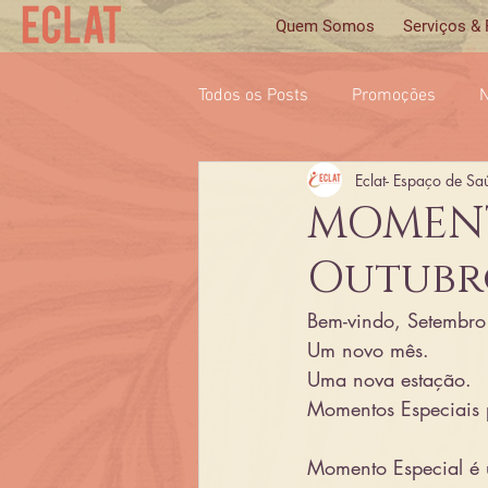
Quem Somos
Serviços &
Todos os Posts
Promoções
N
Eclat- Espaço de Sa
MOMENTO
Outubr
Bem-vindo, Setembro
Um novo mês. 
Uma nova estação.
Momentos Especiais p
Momento Especial é 