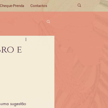
Cheque-Prenda
Contactos
bro e
numa sugestão 