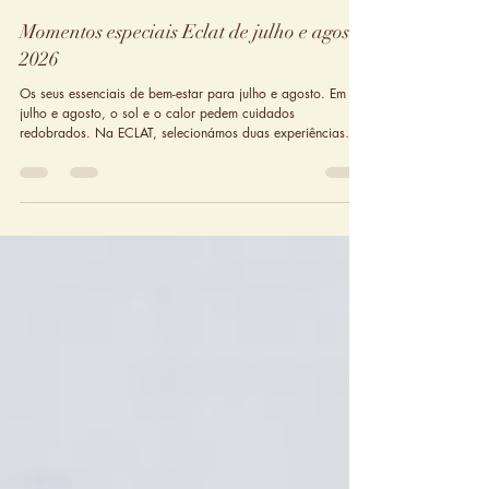
17 de jul.
Momentos especiais Eclat de julho e agosto
2026
Os seus essenciais de bem-estar para julho e agosto. Em
julho e agosto, o sol e o calor pedem cuidados
redobrados. Na ECLAT, selecionámos duas experiências
exclusivas para cuidar de si: ✨ Facial 50+ | 57€ – O
tratamento de rosto focado na regeneração e vitalidade. ✨
Summer Massage | 52€ – Uma massagem desenhada para
aliviar tensões e refrescar o corpo. Invista no seu bem-estar
enquanto aproveita os dias mais longos e quentes do ano!
Contacte-nos para mais informações!