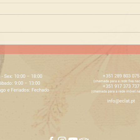
Medicina estética -
Serv
Consultas na ECLAT
ECL
+351 289 803 075
 - Sex: 10:00 – 18:00 ​​
​​(chamada para a rede fixa nac
ábado: 9:00 – 13:00
+351 917 373 737
go e Feriados: Fechado
​​(chamada para a rede móvel na
info@eclat.pt