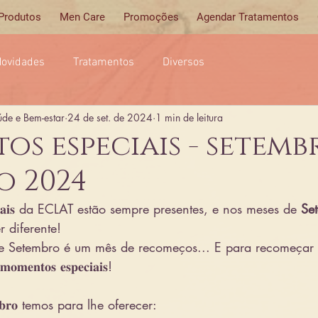
 Produtos
Men Care
Promoções
Agendar Tratamentos
ovidades
Tratamentos
Diversos
úde e Bem-estar
24 de set. de 2024
1 min de leitura
s especiais - setemb
o 2024
𝐩𝐞𝐜𝐢𝐚𝐢𝐬 da ECLAT estão sempre presentes, e nos meses de 
Se
 diferente!
de Setembro é um mês de recomeços... E para recomeçar
𝐧𝐭𝐨𝐬 𝐞𝐬𝐩𝐞𝐜𝐢𝐚𝐢𝐬!
𝐭𝐮𝐛𝐫𝐨 temos para lhe oferecer: