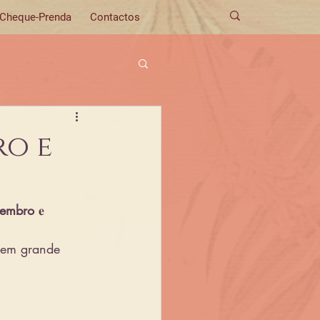
Cheque-Prenda
Contactos
ro e
tembro 
𝐞 
 em grande 