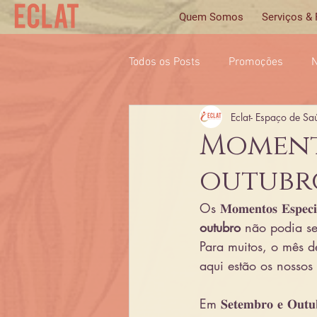
Quem Somos
Serviços &
Todos os Posts
Promoções
N
Eclat- Espaço de Sa
Momento
outubr
Os 𝐌𝐨𝐦𝐞𝐧𝐭𝐨𝐬 𝐄𝐬
outubro 
não podia ser
Para muitos, o mês 
aqui estão os nossos 𝐦𝐨𝐦𝐞
Em 𝐒𝐞𝐭𝐞𝐦𝐛𝐫𝐨 𝐞 𝐎