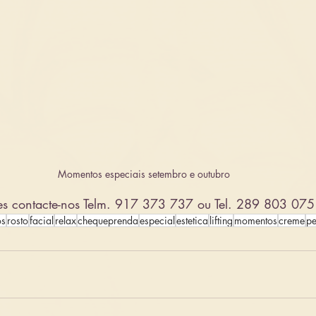
Momentos especiais setembro e outubro
es contacte-nos Telm. 917 373 737 ou Tel. 289 803 075
os
rosto
facial
relax
chequeprenda
especial
estetica
lifting
momentos
creme
pe