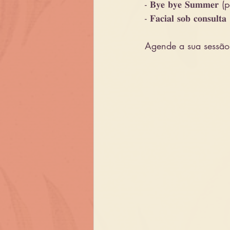
- 𝐁𝐲𝐞 𝐛𝐲𝐞 𝐒𝐮𝐦𝐦
- 𝐅𝐚𝐜𝐢𝐚𝐥 𝐬𝐨𝐛 𝐜𝐨𝐧𝐬𝐮𝐥𝐭𝐚
Agende a sua sessão 