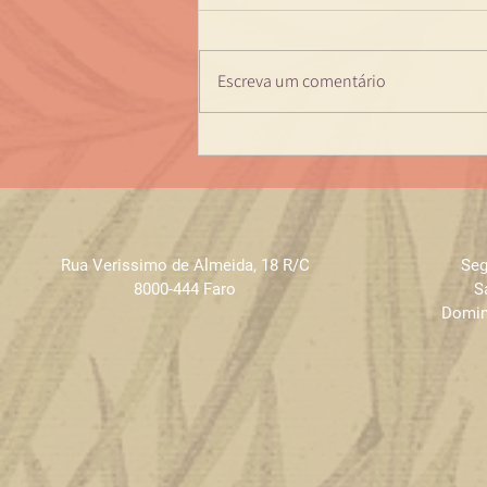
Escreva um comentário
Terapia Ayurveda -
datas 2024
Rua Verissimo de Almeida
,
18 R/C
Seg
8000-444 Faro
S
Domin