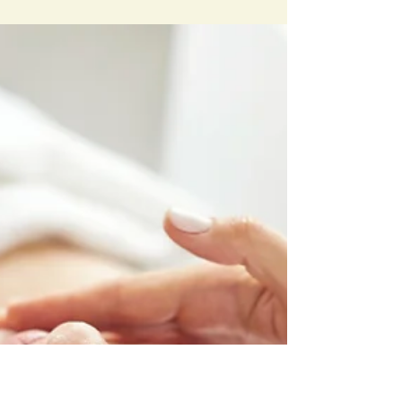
27 de jan. de 2025
Hifu e outros Procedimentos de medicina
estética na ECLAT
Se tenciona realizar um procedimento estético (Botox, Ácido
Hialurónico, Radiesse, Hifu, etc…) tem aqui a sua
oportunidade para o fazer.