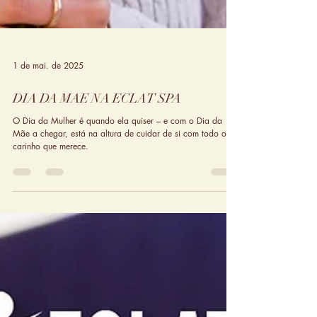
1 de mai. de 2025
DIA DA MAE NA ECLAT SPA
O Dia da Mulher é quando ela quiser – e com o Dia da
Mãe a chegar, está na altura de cuidar de si com todo o
carinho que merece.