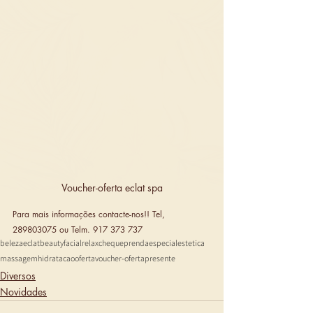
Voucher-oferta eclat spa
Para mais informações contacte-nos!! Tel, 
289803075 ou Telm. 917 373 737
beleza
eclat
beauty
facial
relax
chequeprenda
especial
estetica
massagem
hidratacao
oferta
voucher-oferta
presente
Diversos
Novidades