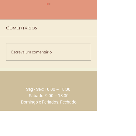
Comentários
Escreva um comentário
PACKS HAPPY HOUR
Terapia Ayur
ECLAT
Achyuta Veda
2023
Seg - Sex: 10:00 – 18:00 ​​
Sábado: 9:00 – 13:00
Domingo e Feriados: Fechado
+351 289 803 075
​​(chamada para a rede fixa nacional)
+351 917 373 737