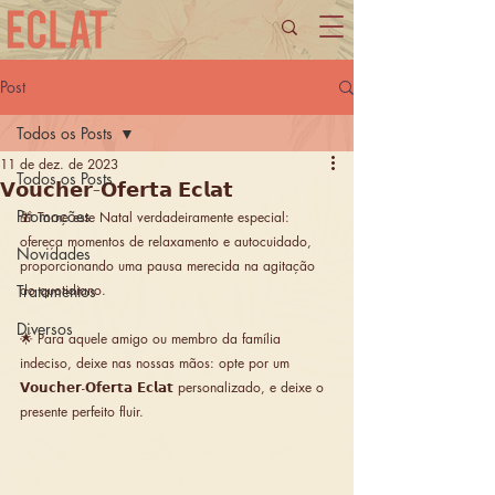
Post
Todos os Posts
11 de dez. de 2023
Todos os Posts
𝗩𝗼𝘂𝗰𝗵𝗲𝗿-𝗢𝗳𝗲𝗿𝘁𝗮 𝗘𝗰𝗹𝗮𝘁
Promoções
🎁 Torne este Natal verdadeiramente especial: 
ofereça momentos de relaxamento e autocuidado, 
Novidades
proporcionando uma pausa merecida na agitação 
Tratamentos
do quotidiano.
Diversos
🌟 Para aquele amigo ou membro da família 
indeciso, deixe nas nossas mãos: opte por um 
𝗩𝗼𝘂𝗰𝗵𝗲𝗿-𝗢𝗳𝗲𝗿𝘁𝗮 𝗘𝗰𝗹𝗮𝘁 personalizado, e deixe o 
presente perfeito fluir.