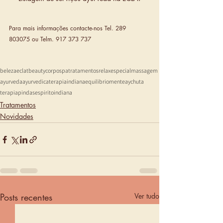
Para mais informações contacte-nos Tel. 289 
803075 ou Telm. 917 373 737
beleza
eclat
beauty
corpo
spa
tratamentos
relax
especial
massagem
ayurveda
ayurvedica
terapiaindiana
equilibrio
mente
aychuta
terapia
pindas
espirito
indiana
Tratamentos
Novidades
Posts recentes
Ver tudo