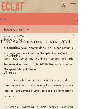
Post
Todos os Posts
1 de out. de 2024
Todos os Posts
Terapia Ayurveda - datas 2024
Promoções
Ainda não teve oportunidade de experimentar e 
conhecer os benefícios da 𝐓𝐞𝐫𝐚𝐩𝐢𝐚 𝐀𝐲𝐮𝐫𝐯𝐞𝐝𝐢𝐜𝐚? Pois 
Novidades
bem, não perca as próximas sessões que irão 
Tratamentos
realizar-se no dia 
11 
𝐝𝐞 
novembro
, com o nosso 
𝐓𝐞𝐫𝐚𝐩𝐞𝐮𝐭𝐚 
Achyuta Veda
.
Diversos
Com uma abordagem holística personalizada, a 
Terapia Ayurveda ajuda a equilibrar mente, corpo e 
espírito, promovendo uma sensação de bem-estar e 
harmonia.
A Terapia Ayurveda é uma técnica medicinal 