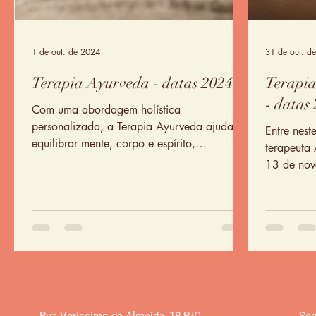
1 de out. de 2024
31 de out. d
Terapia Ayurveda - datas 2024
Terapi
- datas
Com uma abordagem holística
personalizada, a Terapia Ayurveda ajuda a
Entre nes
equilibrar mente, corpo e espírito,
terapeuta
promovendo a sensação de bem-estar
13 de nov
sua marca
Rua Verissimo de Almeida
,
18 R/C
Seg