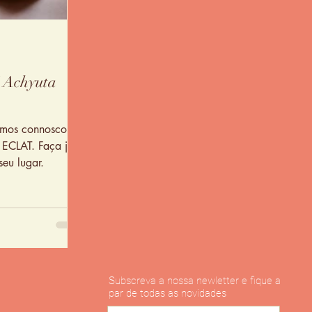
/ Achyuta
emos connosco o
 ECLAT. Faça já a
eu lugar.
Subscreva a nossa newletter e fique a
par de todas as novidades