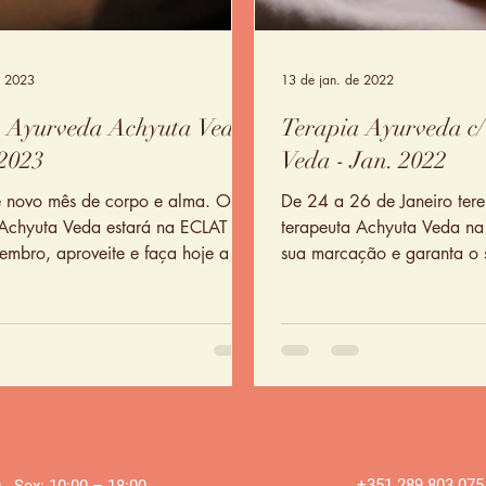
e 2023
13 de jan. de 2022
a Ayurveda Achyuta Veda
Terapia Ayurveda c
 2023
Veda - Jan. 2022
te novo mês de corpo e alma. O
De 24 a 26 de Janeiro ter
 Achyuta Veda estará na ECLAT a
terapeuta Achyuta Veda na
embro, aproveite e faça hoje a
sua marcação e garanta o s
ção!
+351 289 803 075
 - Sex: 10:00 – 18:00 ​​