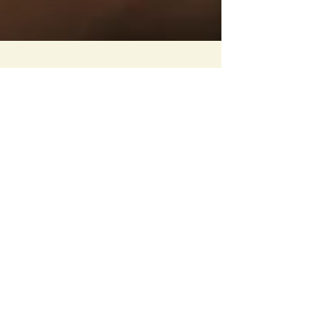
31 de out. de 2023
Terapia Ayurveda Achyuta Veda - datas
2023
Entre neste novo mês de corpo e alma. O terapeuta Achyuta
Veda estará na ECLAT a 13 de novembro, aproveite e faça
hoje a sua marcação!