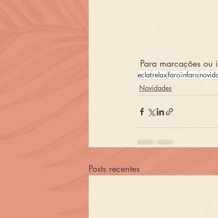
 Para marcações ou
eclat
relax
faro
infaro
novid
Novidades
Posts recentes