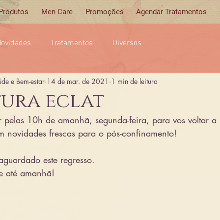
 Produtos
Men Care
Promoções
Agendar Tratamentos
ovidades
Tratamentos
Diversos
úde e Bem-estar
14 de mar. de 2021
1 min de leitura
ura eclat
pelas 10h de amanhã, segunda-feira, para vos voltar a 
om novidades frescas para o pós-confinamento!
aguardado este regresso.
e até amanhã!