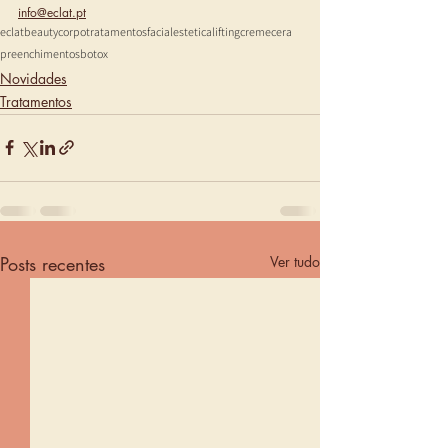
info@eclat.pt
eclat
beauty
corpo
tratamentos
facial
estetica
lifting
creme
cera
preenchimentos
botox
Novidades
Tratamentos
Posts recentes
Ver tudo