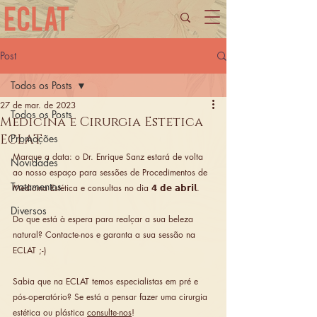
Post
Todos os Posts
27 de mar. de 2023
Todos os Posts
Medicina e Cirurgia Estetica
ECLAT
Promoções
Marque a data: o Dr. Enrique Sanz estará de volta 
Novidades
ao nosso espaço para sessões de Procedimentos de 
Tratamentos
Medicina Estética e consultas no dia 𝟰 𝗱𝗲 𝗮𝗯𝗿𝗶𝗹.
Diversos
Do que está à espera para realçar a sua beleza 
natural? Contacte-nos e garanta a sua sessão na 
ECLAT ;-)
Sabia que na ECLAT temos especialistas em pré e 
pós-operatório? Se está a pensar fazer uma cirurgia 
estética ou plástica 
consulte-nos
!  