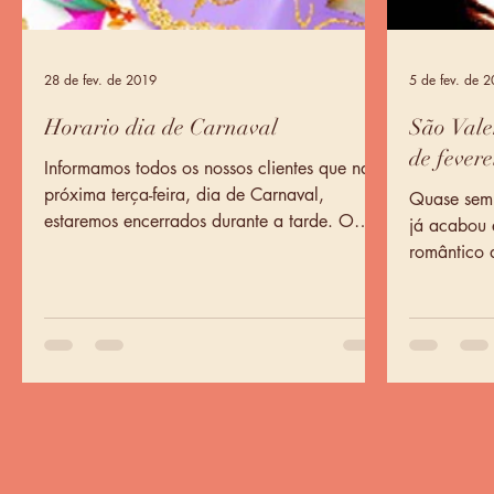
28 de fev. de 2019
5 de fev. de 
Horario dia de Carnaval
São Vale
de fevere
Informamos todos os nossos clientes que na
próxima terça-feira, dia de Carnaval,
Quase sem 
estaremos encerrados durante a tarde. O
já acabou 
horário será das...
romântico do ano. É já 
e por que n