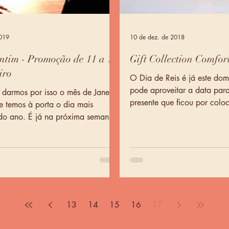
2019
10 de dez. de 2018
ntim - Promoção de 11 a 15
Gift Collection Comfor
iro
O Dia de Reis é já este dom
pode aproveitar a data para
darmos por isso o mês de Janeiro
presente que ficou por colo
e temos à porta o dia mais
Na...
na próxima semana
ão...
13
14
15
16
17