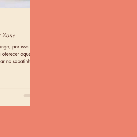
t Zone
ingo, por isso
 oferecer aquele
car no sapatinho.