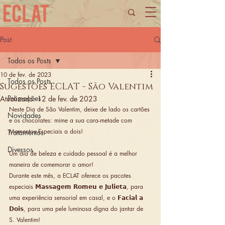
Post
Todos os Posts
10 de fev. de 2023
Todos os Posts
Sugestões ECLAT - São Valentim
Promoções
Atualizado:
12 de fev. de 2023
Neste Dia de São Valentim, deixe de lado os cartões 
Novidades
e os chocolates: mime a sua cara-metade com 
Momentos Especiais a dois!
Tratamentos
Diversos
Um dia de beleza e cuidado pessoal é a melhor 
maneira de comemorar o amor!
Durante este mês, a ECLAT oferece os pacotes 
especiais 𝗠𝗮𝘀𝘀𝗮𝗴𝗲𝗺 𝗥𝗼𝗺𝗲𝘂 𝗲 𝗝𝘂𝗹𝗶𝗲𝘁𝗮, para 
uma experiência sensorial em casal, e o 𝗙𝗮𝗰𝗶𝗮𝗹 𝗮 
𝗗𝗼𝗶𝘀, para uma pele luminosa digna do jantar de 
S. Valentim! 