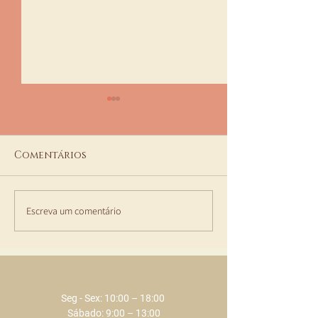
Comentários
Escreva um comentário
𝗣𝗮𝗰𝗼𝘁𝗲𝘀 𝗪𝗲𝗹𝗹𝗻𝗲𝘀𝘀
Happy Hour E
Eclat SPA
packs de Epi
2022
Seg - Sex: 10:00 – 18:00 ​​
Sábado: 9:00 – 13:00