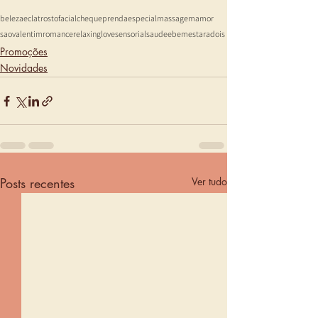
beleza
eclat
rosto
facial
chequeprenda
especial
massagem
amor
saovalentim
romance
relaxing
love
sensorial
saudeebemestar
adois
Promoções
Novidades
Posts recentes
Ver tudo